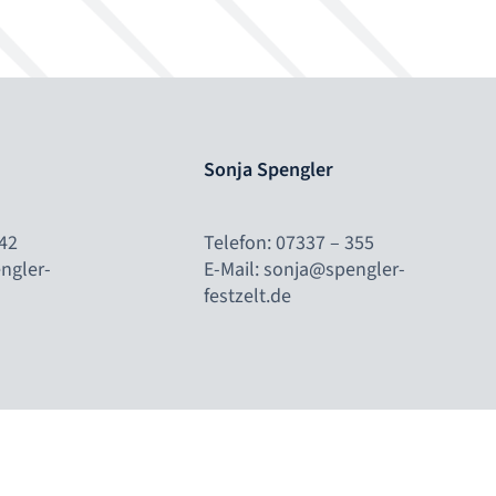
Sonja Spengler
42
Telefon: 07337 – 355
ngler-
E-Mail: sonja@spengler-
festzelt.de