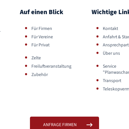
Auf einen Blick
Wichtige Lin
Für Firmen
Kontakt
.
Für Vereine
Anfahrt & Sta
Für Privat
Ansprechpart
Über uns
Zelte
Freiluftveranstaltung
Service
"Planwascha
Zubehör
Transport
Teleskopverm
ANFRAGE FIRMEN