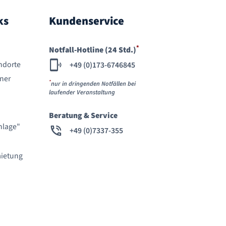
ks
Kundenservice
*
Notfall-Hotline (24 Std.)
ndorte
+49 (0)173-6746845
ner
*
nur in dringenden Notfällen bei
laufender Veranstaltung
Beratung & Service
nlage"
+49 (0)7337-355
ietung