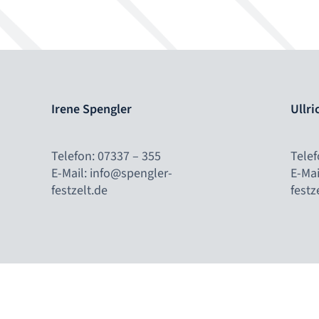
Irene Spengler
Ullri
Telefon: 07337 – 355
Telef
E-Mail: info@spengler-
E-Mai
festzelt.de
festz